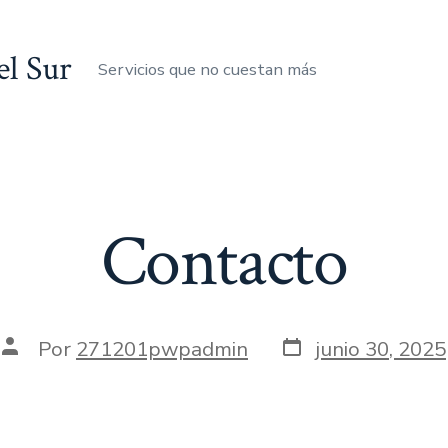
el Sur
Servicios que no cuestan más
Contacto
Fecha
Autor
Por
271201pwpadmin
junio 30, 2025
de
de
la
la
entrada
entrada