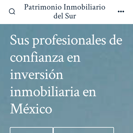
Saltar
Patrimonio Inmobiliario
al
del Sur
Alternar
Men
contenido
la
búsqueda
Sus profesionales de
confianza en
inversión
inmobiliaria en
México